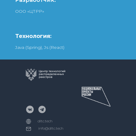
ООО «ЦТРР»
Технология
:
Java (Spring), Js (React)
dltc.tech
info@dltc.tech