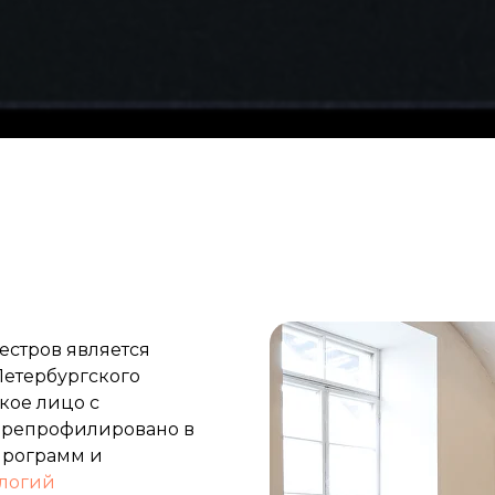
естров является
етербургского
кое лицо с
ерепрофилировано в
 программ и
ологий