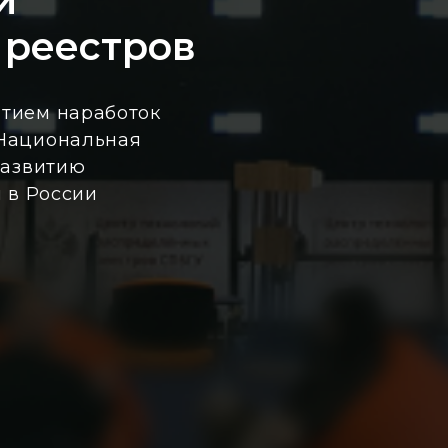
й
 реестров
тием наработок
Национальная
развитию
 в России